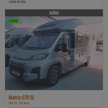
cama en isla
ADRIA
STOCK
Matrix 670 SL
140 CV - 60 Years