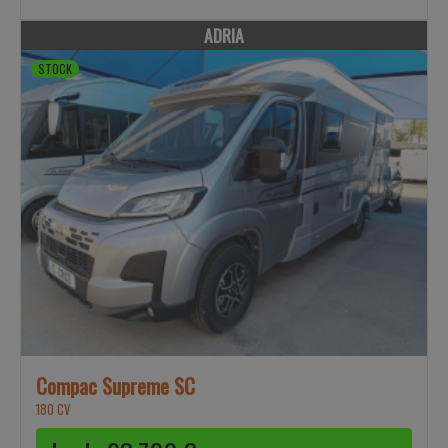
ADRIA
STOCK
Compac Supreme SC
180 CV