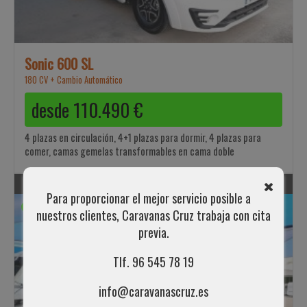
Sonic 600 SL
180 CV + Cambio Automático
desde
110.490
€
4 plazas en circulación, 4+1 plazas para dormir, 4 plazas para
comer, camas gemelas transformables en cama doble
ADRIA
Para proporcionar el mejor servicio posible a
STOCK
nuestros clientes, Caravanas Cruz trabaja con cita
previa.
Tlf. 96 545 78 19
info@caravanascruz.es