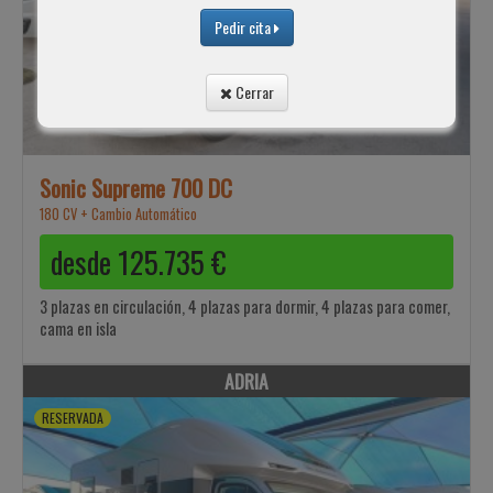
Pedir cita
Cerrar
Sonic Supreme 700 DC
180 CV + Cambio Automático
desde
125.735
€
3 plazas en circulación, 4 plazas para dormir, 4 plazas para comer,
cama en isla
ADRIA
RESERVADA