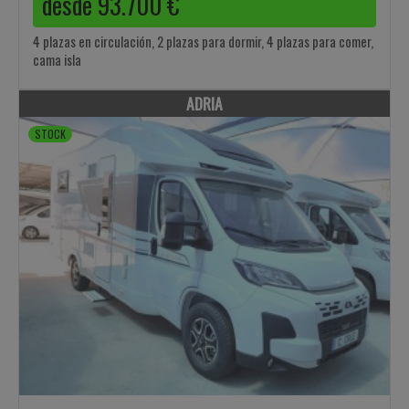
desde
93.700
€
4 plazas en circulación, 2 plazas para dormir, 4 plazas para comer,
cama isla
ADRIA
STOCK