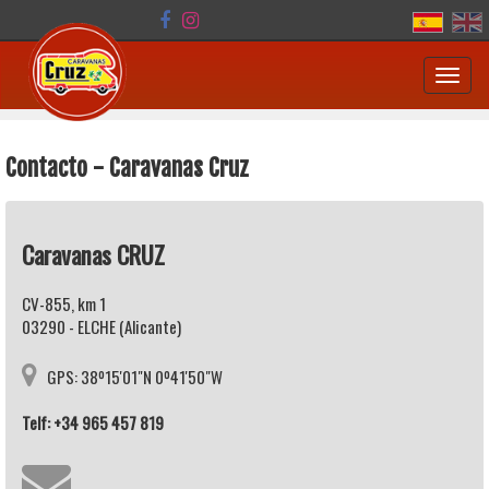
Toggl
navig
Contacto - Caravanas Cruz
Caravanas CRUZ
CV-855, km 1
03290 - ELCHE (Alicante)
GPS: 38º15'01"N 0º41'50"W
Telf: +34 965 457 819