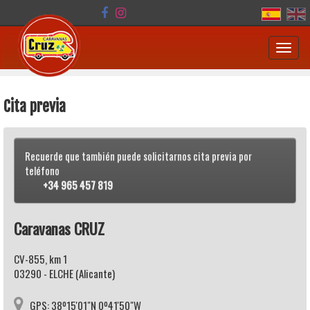
Toggl
navig
Cita previa
Recuerde que también puede solicitarnos cita previa por
teléfono
+34 965 457 819
Caravanas CRUZ
CV-855, km 1
03290 - ELCHE (Alicante)
GPS: 38º15'01"N 0º41'50"W