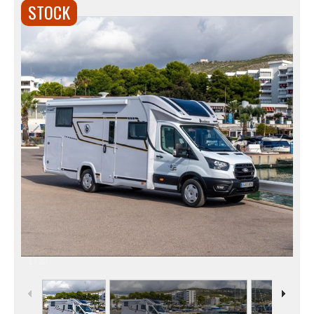
STOCK
1
/
20