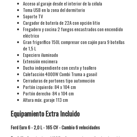
Acceso al garaje desde el interior de la célula
Toma USB en la zona del dormitorio
Tlf. 96 545 78 19
Soporte TV
Cargador de batería de 22A con opción litio
info@caravanascruz.es
Fregadero y cocina 2 fuegos encastrados con encendido
eléctrico
Pedir cita
Gran frigorífico 150L compresor con cajón para 9 botellas
de 1,5 L
Especiero iluminado
Cerrar
Extensión encimera
Ducha independiente con cesto y toallero
Calefacción 4000W Combi Truma a gasoil
Cerraduras de portones tipo automoción
Portón izquierdo: 84 x 104 cm
Portón derecho: 84 x 104 cm
Altura máx. garaje 113 cm
Equipamiento Extra Incluido
Ford
Euro 6 - 2,0 L - 165 CV - Cambio 6 velocidades