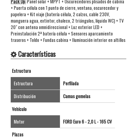
Pack Up:
Panel solar + MPPT + Oscurecedores plisados de cabina
+ Puerta célula con 1 punto de cierre, ventana, oscurecedor y
papelera + Kit viaje (batería célula, 2 calzos, cable 230V,
manguera agua, extintor, chaleco, 2 triángulos, líquido WC) + TV
20" con antena omnidireccional + Luz exterior LED +
Preinstalación 2ª batería célula + Sensores aparcamiento
traseros + Toldo + Fundas cabina + Iluminación interior en altillos
Características
Estructura
Estructura
Perfilada
Distribución
Camas gemelas
Vehículo
Motor
FORD Euro 6 - 2,0 L - 165 CV
Plazas