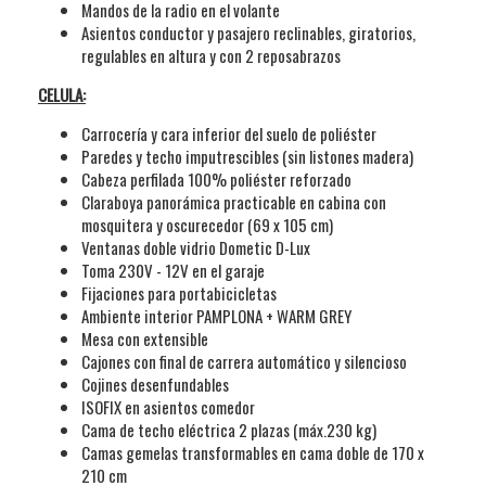
Mandos de la radio en el volante
Asientos conductor y pasajero reclinables, giratorios,
regulables en altura y con 2 reposabrazos
CELULA:
Carrocería y cara inferior del suelo de poliéster
Paredes y techo imputrescibles (sin listones madera)
Cabeza perfilada 100% poliéster reforzado
Claraboya panorámica practicable en cabina con
mosquitera y oscurecedor (69 x 105 cm)
Ventanas doble vidrio Dometic D-Lux
Toma 230V - 12V en el garaje
Fijaciones para portabicicletas
Ambiente interior PAMPLONA + WARM GREY
Mesa con extensible
Cajones con final de carrera automático y silencioso
Cojines desenfundables
ISOFIX en asientos comedor
Para proporcionar el mejor servicio posible a
Cama de techo eléctrica 2 plazas (máx.230 kg)
nuestros clientes, Caravanas Cruz trabaja con cita
Camas gemelas transformables en cama doble de 170 x
210 cm
previa.