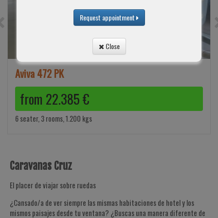
Request appointment
Close
Aviva 472 PK
from
22.385
€
6 seater, 3 rooms, 1.200 kgs
Caravanas Cruz
El placer de viajar sobre ruedas
¿Cansado/a de ver siempre las mismas habitaciones de hotel y los
mismos paisajes desde tu ventana? ¿Buscas una manera diferente de