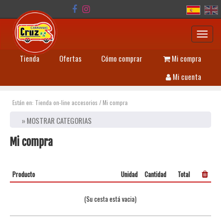
Toggl
navig
Tienda
Ofertas
Cómo comprar
Mi compra
Mi cuenta
Están en:
Tienda on-line accesorios
/
Mi compra
» MOSTRAR CATEGORIAS
Mi compra
Producto
Unidad
Cantidad
Total
(Su cesta está vacia)