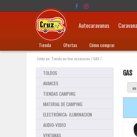
Autocaravanas
Caravan
Tienda
Ofertas
Cómo comprar
Están en:
Tienda on-line accesorios
/
GAS
/
GAS
TOLDOS
AVANCES
TIENDAS CAMPING
MATERIAL DE CAMPING
ELECTRÓNICA- ILUMINACION
AUDIO-VIDEO
VENTANAS