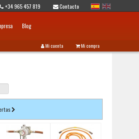
+34 965 457 819
Contacto
mpresa
Blog
Mi cuenta
Mi compra
fertas