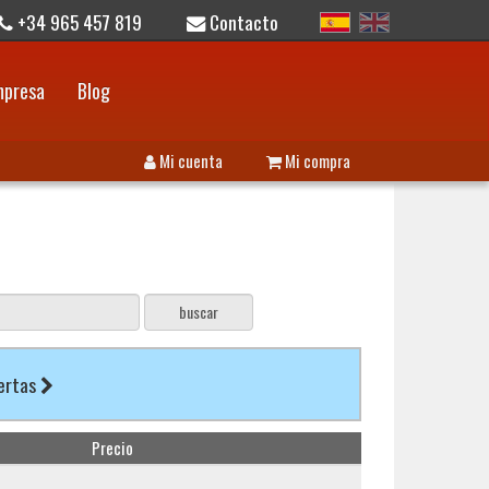
+34 965 457 819
Contacto
mpresa
Blog
Mi cuenta
Mi compra
fertas
Precio