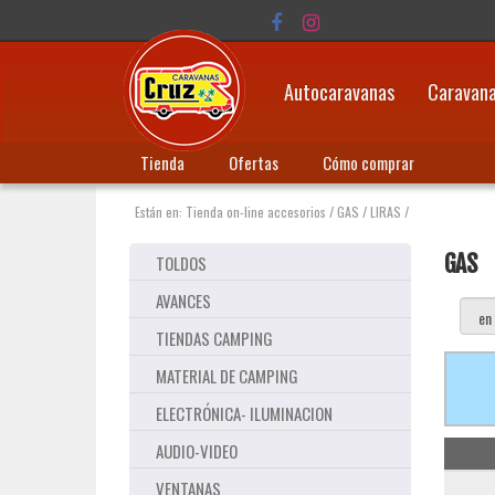
Autocaravanas
Caravan
Tienda
Ofertas
Cómo comprar
Están en:
Tienda on-line accesorios
/
GAS
/
LIRAS
/
GAS
TOLDOS
AVANCES
TIENDAS CAMPING
MATERIAL DE CAMPING
ELECTRÓNICA- ILUMINACION
AUDIO-VIDEO
VENTANAS