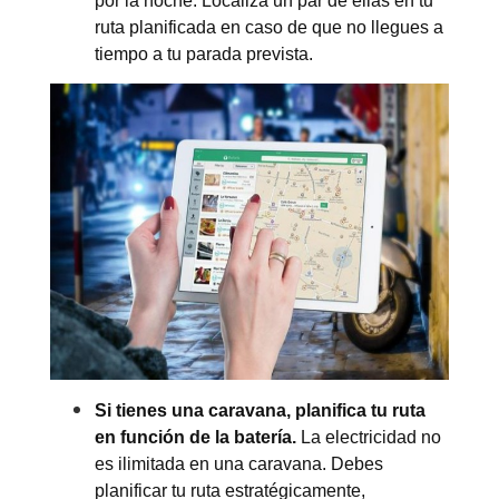
por la noche. Localiza un par de ellas en tu
ruta planificada en caso de que no llegues a
tiempo a tu parada prevista.
Para proporcionar el mejor servicio posible a
nuestros clientes, Caravanas Cruz trabaja con cita
previa.
Si tienes una caravana, planifica tu ruta
Tlf. 96 545 78 19
en función de la batería.
La electricidad no
info@caravanascruz.es
es ilimitada en una caravana. Debes
planificar tu ruta estratégicamente,