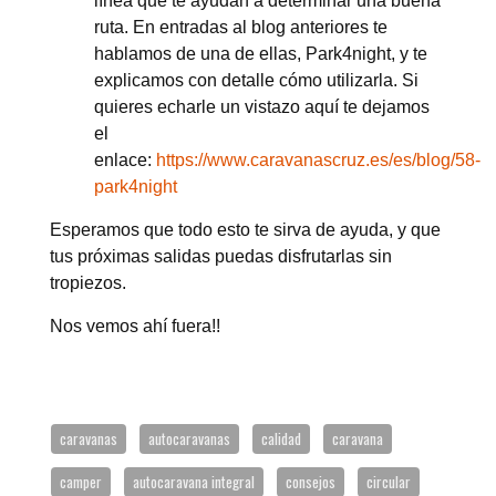
línea que te ayudan a determinar una buena
ruta. En entradas al blog anteriores te
hablamos de una de ellas, Park4night, y te
explicamos con detalle cómo utilizarla. Si
quieres echarle un vistazo aquí te dejamos
el
enlace:
https://www.caravanascruz.es/es/blog/58-
park4night
Esperamos que todo esto te sirva de ayuda, y que
tus próximas salidas puedas disfrutarlas sin
tropiezos.
Nos vemos ahí fuera!!
caravanas
autocaravanas
calidad
caravana
camper
autocaravana integral
consejos
circular