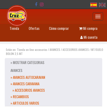
Toggl
navig
Tienda
Ofertas
Cómo comprar
Mi compra
Mi cuenta
Están en:
Tienda on-line accesorios
/
AVANCES
/
ACCESORIOS AVANCES
/
MT/SUELO
BOLON 2,5 MT
» MOSTRAR CATEGORIAS
AVANCES
» AVANCES AUTOCARAVAN
» AVANCES CARAVANA
» ACCESORIOS AVANCES
» RECAMBIOS
» ARTICULOS VARIOS