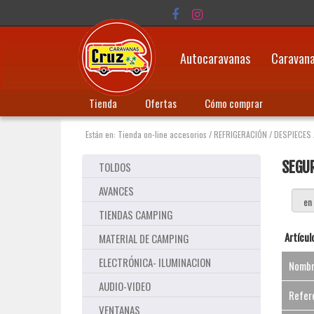
Autocaravanas
Caravan
Tienda
Ofertas
Cómo comprar
Están en:
Tienda on-line accesorios
/
REFRIGERACIÓN
/
DESPIECES
SEGU
TOLDOS
AVANCES
TIENDAS CAMPING
Artícul
MATERIAL DE CAMPING
ELECTRÓNICA- ILUMINACION
Nomb
AUDIO-VIDEO
Refer
VENTANAS