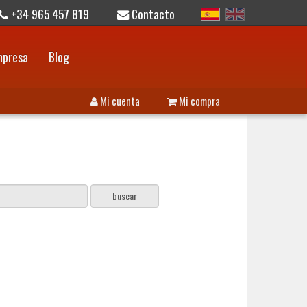
+34 965 457 819
Contacto
mpresa
Blog
Mi cuenta
Mi compra