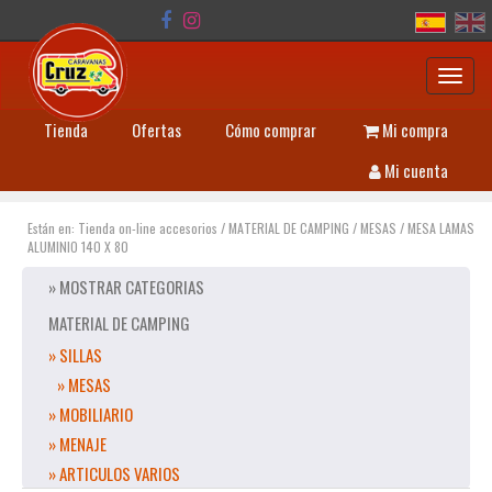
Toggl
navig
Tienda
Ofertas
Cómo comprar
Mi compra
Mi cuenta
Están en:
Tienda on-line accesorios
/
MATERIAL DE CAMPING
/
MESAS
/
MESA LAMAS
ALUMINIO 140 X 80
» MOSTRAR CATEGORIAS
MATERIAL DE CAMPING
» SILLAS
» MESAS
» MOBILIARIO
» MENAJE
» ARTICULOS VARIOS