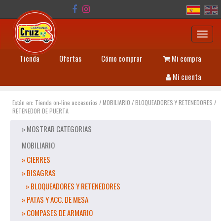
Toggl
navig
Tienda
Ofertas
Cómo comprar
Mi compra
Mi cuenta
Están en:
Tienda on-line accesorios
/
MOBILIARIO
/
BLOQUEADORES Y RETENEDORES
/
RETENEDOR DE PUERTA
» MOSTRAR CATEGORIAS
MOBILIARIO
» CIERRES
» BISAGRAS
» BLOQUEADORES Y RETENEDORES
» PATAS Y ACC. DE MESA
» COMPASES DE ARMARIO