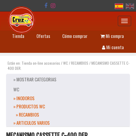
Toggl
navig
Tienda
Ofertas
Cómo comprar
Mi compra
Mi cuenta
Están en:
Tienda on-line accesorios
/
WC
/
RECAMBIOS
/
MECANISMO CASSETTE C-
400 DER.
» MOSTRAR CATEGORIAS
WC
» INODOROS
» PRODUCTOS WC
» RECAMBIOS
» ARTICULOS VARIOS
MECANISMO CASSETTE C-400 DER.