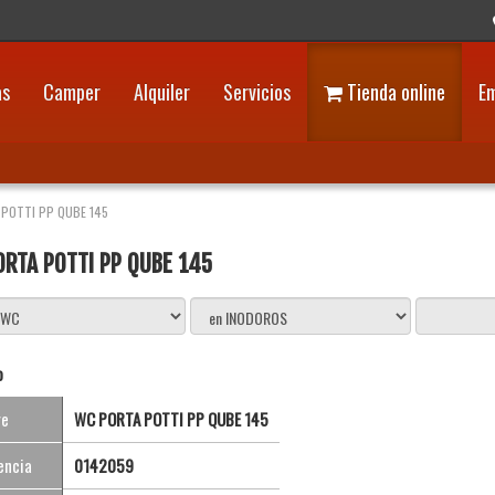
as
Camper
Alquiler
Servicios
Tienda online
E
POTTI PP QUBE 145
RTA POTTI PP QUBE 145
o
re
WC PORTA POTTI PP QUBE 145
encia
0142059