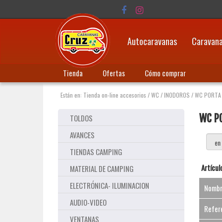
Autocaravanas
Caravan
Tienda
Ofertas
Cómo comprar
Están en:
Tienda on-line accesorios
/
WC
/
INODOROS
/
WC PORTA 
WC PO
TOLDOS
AVANCES
TIENDAS CAMPING
Artícul
MATERIAL DE CAMPING
ELECTRÓNICA- ILUMINACION
Nomb
AUDIO-VIDEO
Refer
VENTANAS