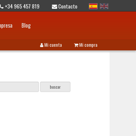
+34 965 457 819
Contacto
mpresa
Blog
Mi cuenta
Mi compra