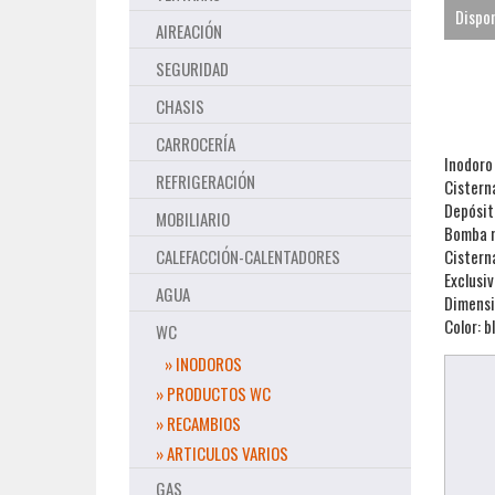
Dispon
AIREACIÓN
SEGURIDAD
CHASIS
CARROCERÍA
Inodoro
REFRIGERACIÓN
Cistern
Depósito
MOBILIARIO
Bomba m
CALEFACCIÓN-CALENTADORES
Cistern
Exclusi
AGUA
Dimensi
Color: b
WC
» INODOROS
» PRODUCTOS WC
» RECAMBIOS
» ARTICULOS VARIOS
GAS