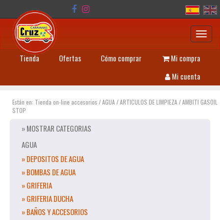
Toggl
navig
Tienda
Ofertas
Cómo comprar
Mi compra
Mi cuenta
Están en:
Tienda on-line accesorios
/
AGUA
/
ARTICULOS DE LIMPIEZA
/
AMBITI GASOIL
STOP
» MOSTRAR CATEGORIAS
AGUA
» DEPOSITOS DE AGUA
» BOMBAS DE AGUA
» GRIFERIA
» GRIFERIA DUCHA
» BAÑOS Y ACCESORIOS