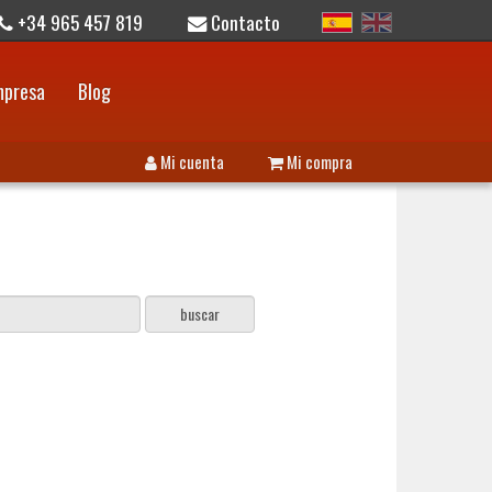
+34 965 457 819
Contacto
mpresa
Blog
Mi cuenta
Mi compra