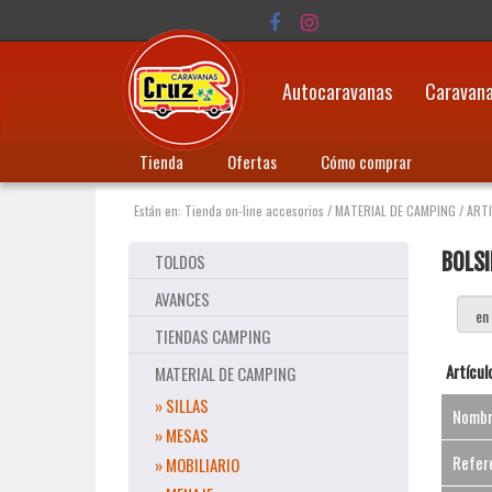
Autocaravanas
Caravan
Tienda
Ofertas
Cómo comprar
Están en:
Tienda on-line accesorios
/
MATERIAL DE CAMPING
/
ART
BOLSI
TOLDOS
AVANCES
TIENDAS CAMPING
Artícul
MATERIAL DE CAMPING
» SILLAS
Nomb
» MESAS
Refer
» MOBILIARIO