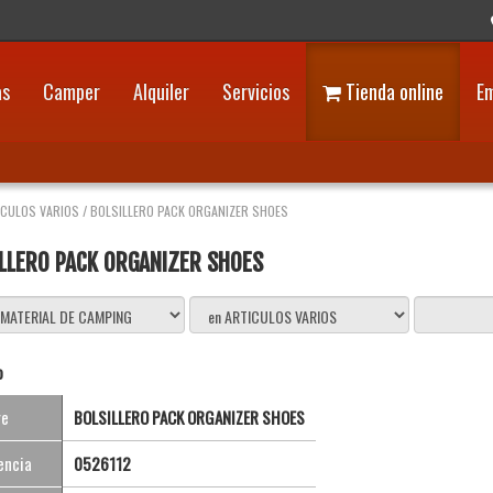
as
Camper
Alquiler
Servicios
Tienda online
E
ICULOS VARIOS
/
BOLSILLERO PACK ORGANIZER SHOES
LLERO PACK ORGANIZER SHOES
o
re
BOLSILLERO PACK ORGANIZER SHOES
encia
0526112