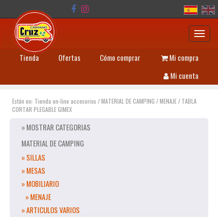
Toggl
navig
Tienda
Ofertas
Cómo comprar
Mi compra
Mi cuenta
Están en:
Tienda on-line accesorios
/
MATERIAL DE CAMPING
/
MENAJE
/
TABLA
CORTAR PLEGABLE GIMEX
» MOSTRAR CATEGORIAS
MATERIAL DE CAMPING
» SILLAS
» MESAS
» MOBILIARIO
» MENAJE
» ARTICULOS VARIOS