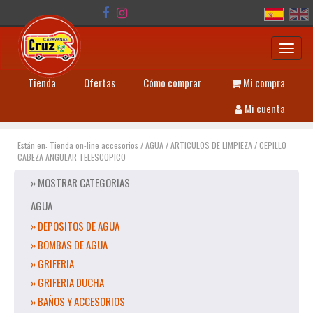
Toggl
navig
Tienda
Ofertas
Cómo comprar
Mi compra
Mi cuenta
Están en:
Tienda on-line accesorios
/
AGUA
/
ARTICULOS DE LIMPIEZA
/
CEPILLO
CABEZA ANGULAR TELESCOPICO
» MOSTRAR CATEGORIAS
AGUA
» DEPOSITOS DE AGUA
» BOMBAS DE AGUA
» GRIFERIA
» GRIFERIA DUCHA
» BAÑOS Y ACCESORIOS