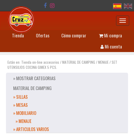
Toggl
navig
Tienda
Ofertas
Cómo comprar
Mi compra
Mi cuenta
Están en:
Tienda on-line accesorios
/
MATERIAL DE CAMPING
/
MENAJE
/
SET
UTENSILIOS COCINA GIMEX 5 PCS.
» MOSTRAR CATEGORIAS
MATERIAL DE CAMPING
» SILLAS
» MESAS
» MOBILIARIO
» MENAJE
» ARTICULOS VARIOS