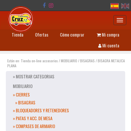
Toggl
navig
Tienda
Ofertas
Cómo comprar
Mi compra
Mi cuenta
Están en:
Tienda on-line accesorios
/
MOBILIARIO
/
BISAGRAS
/
BISAGRA METALICA
PLANA
» MOSTRAR CATEGORIAS
MOBILIARIO
» CIERRES
» BISAGRAS
» BLOQUEADORES Y RETENEDORES
» PATAS Y ACC. DE MESA
» COMPASES DE ARMARIO