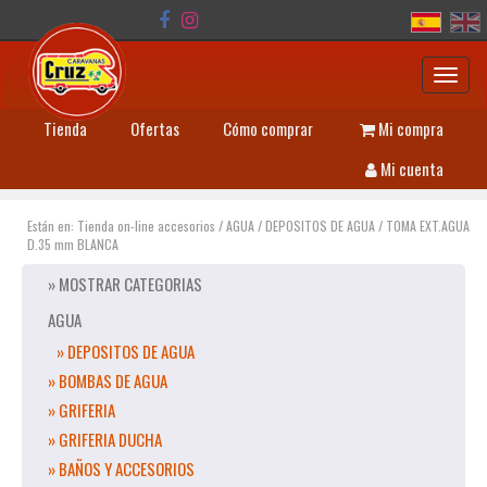
Toggl
navig
Tienda
Ofertas
Cómo comprar
Mi compra
Mi cuenta
Están en:
Tienda on-line accesorios
/
AGUA
/
DEPOSITOS DE AGUA
/
TOMA EXT.AGUA
D.35 mm BLANCA
» MOSTRAR CATEGORIAS
AGUA
» DEPOSITOS DE AGUA
» BOMBAS DE AGUA
» GRIFERIA
» GRIFERIA DUCHA
» BAÑOS Y ACCESORIOS