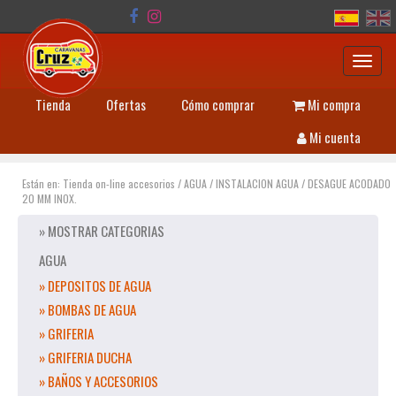
Toggl
navig
Tienda
Ofertas
Cómo comprar
Mi compra
Mi cuenta
Están en:
Tienda on-line accesorios
/
AGUA
/
INSTALACION AGUA
/
DESAGUE ACODADO
20 MM INOX.
» MOSTRAR CATEGORIAS
AGUA
» DEPOSITOS DE AGUA
» BOMBAS DE AGUA
» GRIFERIA
» GRIFERIA DUCHA
» BAÑOS Y ACCESORIOS