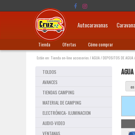
Autocaravanas
Caravan
Tienda
Ofertas
Cómo comprar
Están en:
Tienda on-line accesorios
/
AGUA
/
DEPOSITOS DE AGUA
AGUA
TOLDOS
AVANCES
TIENDAS CAMPING
MATERIAL DE CAMPING
ELECTRÓNICA- ILUMINACION
AUDIO-VIDEO
VENTANAS