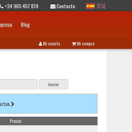
+34 965 457 819
Contacto
mpresa
Blog
Mi cuenta
Mi compra
fertas
Precio