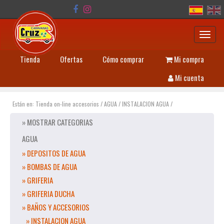
Toggl
navig
Tienda
Ofertas
Cómo comprar
Mi compra
Mi cuenta
Están en:
Tienda on-line accesorios
/
AGUA
/
INSTALACION AGUA
/
» MOSTRAR CATEGORIAS
AGUA
» DEPOSITOS DE AGUA
» BOMBAS DE AGUA
» GRIFERIA
» GRIFERIA DUCHA
» BAÑOS Y ACCESORIOS
» INSTALACION AGUA