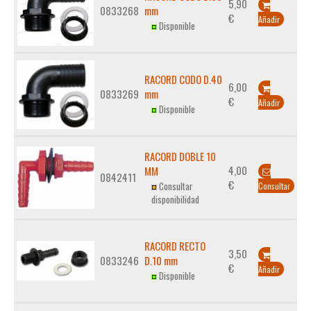
5,90
0833268
mm
€
Añadir
Disponible
RACORD CODO D.40
6,00
0833269
mm
€
Añadir
Disponible
RACORD DOBLE 10
4,00
MM
0842411
€
Consultar
Consultar
disponibilidad
RACORD RECTO
3,50
0833246
D.10 mm
€
Añadir
Disponible