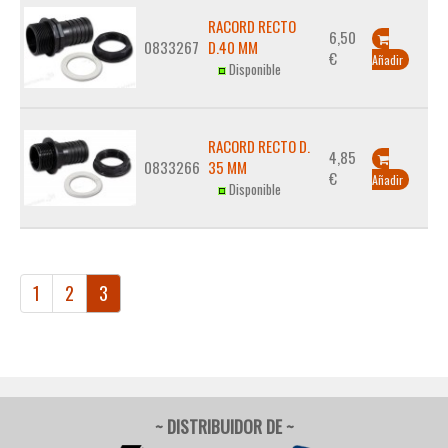
RACORD RECTO
6,50
0833267
D.40 MM
€
Añadir
Disponible
RACORD RECTO D.
4,85
0833266
35 MM
€
Añadir
Disponible
1
2
3
~ DISTRIBUIDOR DE ~