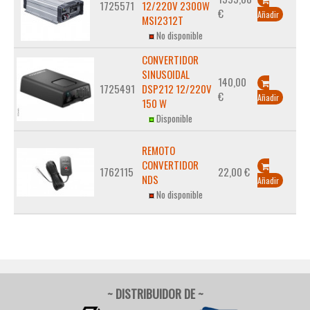
1725571
12/220V 2300W
€
Añadir
MSI2312T
No disponible
CONVERTIDOR
SINUSOIDAL
140,00
1725491
DSP212 12/220V
€
Añadir
150 W
Disponible
REMOTO
CONVERTIDOR
1762115
22,00 €
NDS
Añadir
No disponible
~ DISTRIBUIDOR DE ~