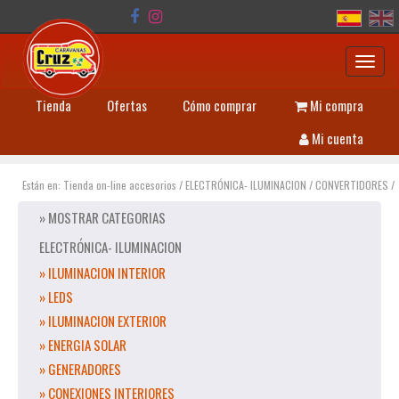
Toggl
navig
Tienda
Ofertas
Cómo comprar
Mi compra
Mi cuenta
Están en:
Tienda on-line accesorios
/
ELECTRÓNICA- ILUMINACION
/
CONVERTIDORES
/
» MOSTRAR CATEGORIAS
ELECTRÓNICA- ILUMINACION
» ILUMINACION INTERIOR
» LEDS
» ILUMINACION EXTERIOR
» ENERGIA SOLAR
» GENERADORES
» CONEXIONES INTERIORES