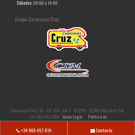
Sábados
: 09:00 a 14:00
Grupo Caravanas Cruz
Caravanas Cruz, SL - CV-855, km 1 - 03290 - ELCHE (Alicante) Tel.
+34 965 457 819
Aviso Legal
Politica de
privacidad
Politica de cookies
+34 965 457 819
Contacto