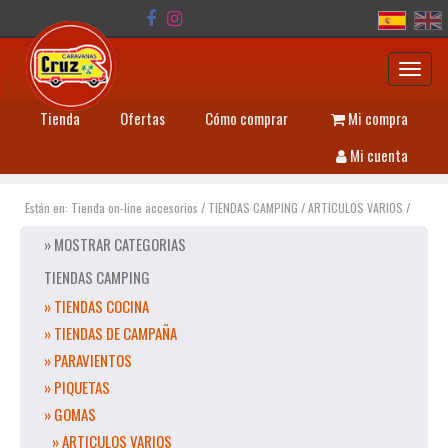
Toggl
navig
Tienda
Ofertas
Cómo comprar
Mi compra
Mi cuenta
Están en:
Tienda on-line accesorios
/
TIENDAS CAMPING
/
ARTICULOS VARIOS
/
» MOSTRAR CATEGORIAS
TIENDAS CAMPING
» TIENDAS COCINA
» TIENDAS DE CAMPAÑA
» PARAVIENTOS
» PIQUETAS
» GOMAS
» ARTICULOS VARIOS