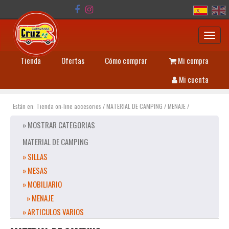
Toggl
navig
Tienda
Ofertas
Cómo comprar
Mi compra
Mi cuenta
Están en:
Tienda on-line accesorios
/
MATERIAL DE CAMPING
/
MENAJE
/
» MOSTRAR CATEGORIAS
MATERIAL DE CAMPING
» SILLAS
» MESAS
» MOBILIARIO
» MENAJE
» ARTICULOS VARIOS