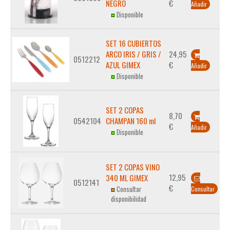
NEGRO
€
Añadir
Disponible
SET 16 CUBIERTOS
ARCO IRIS / GRIS /
24,95
0512212
AZUL GIMEX
€
Añadir
Disponible
SET 2 COPAS
8,70
0542104
CHAMPAN 160 ml
€
Añadir
Disponible
SET 2 COPAS VINO
12,95
340 ML GIMEX
0512141
€
Consultar
Consultar
disponibilidad