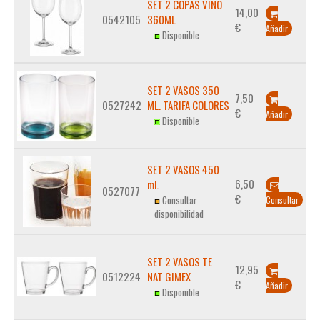
SET 2 COPAS VINO
14,00
0542105
360ML
€
Añadir
Disponible
SET 2 VASOS 350
7,50
0527242
ML. TARIFA COLORES
€
Añadir
Disponible
SET 2 VASOS 450
6,50
ml.
0527077
€
Consultar
Consultar
disponibilidad
SET 2 VASOS TE
12,95
0512224
NAT GIMEX
€
Añadir
Disponible