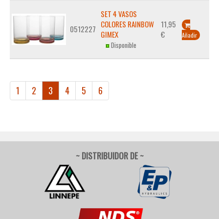
SET 4 VASOS
COLORES RAINBOW
11,95
0512227
GIMEX
€
Añadir
Disponible
1
2
3
4
5
6
~ DISTRIBUIDOR DE ~