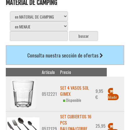
MATERIAL DE CAMPING
Consulta nuestra sección de ofertas
Artículo
Precio
SET 4 VASOS SOL
9,95
0512221
GIMEX
€
Añadir
Disponible
SET CUBIERTOS 16
PCS
25,95
0512129
BALLONA/COBRE