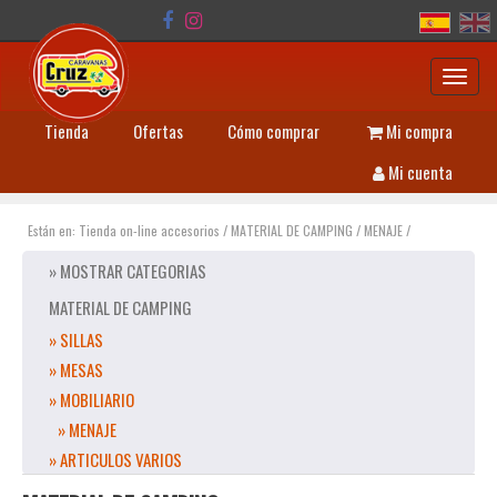
Toggl
navig
Tienda
Ofertas
Cómo comprar
Mi compra
Mi cuenta
Están en:
Tienda on-line accesorios
/
MATERIAL DE CAMPING
/
MENAJE
/
» MOSTRAR CATEGORIAS
MATERIAL DE CAMPING
» SILLAS
» MESAS
» MOBILIARIO
» MENAJE
» ARTICULOS VARIOS