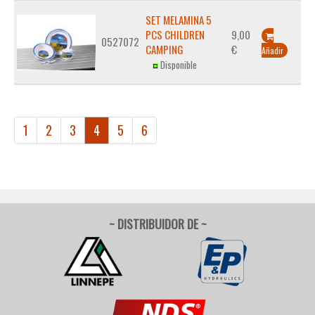
SET MELAMINA 5
PCS CHILDREN
9,00
0527072
CAMPING
€
Añadir
Disponible
1
2
3
4
5
6
~ DISTRIBUIDOR DE ~