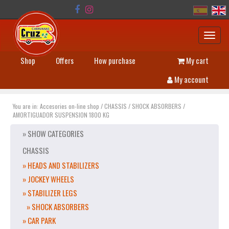
Toggl
navig
Shop
Offers
How purchase
My cart
My account
You are in:
Accesories on-line shop
/
CHASSIS
/
SHOCK ABSORBERS
/
AMORTIGUADOR SUSPENSION 1800 KG
» SHOW CATEGORIES
CHASSIS
» HEADS AND STABILIZERS
» JOCKEY WHEELS
» STABILIZER LEGS
» SHOCK ABSORBERS
» CAR PARK