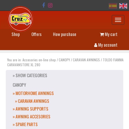
Toggl
navig
Shop
Offers
How purchase
My cart
My account
You are in:
Accesories on-line shop
/
CANOPY
/
CARAVAN AWNINGS
/
TOLDO FIAMMA
CARAVANSTORE XL 280
» SHOW CATEGORIES
CANOPY
» MOTORHOME AWNINGS
» CARAVAN AWNINGS
» AWNING SUPPORTS
» AWNING ACCESORIES
» SPARE PARTS